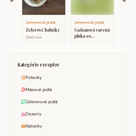
Previous slide
Next s
Zeleninové jedlá
Zeleninové jedlá
Zelerové halušky
Gaštanová varená
plnka so
40
min
špenátom a
hrachovým
proteínom.
Kategórie receptov
Polievky
Mäsové jedlá
Zeleninové jedlá
Dezerty
Nátierky