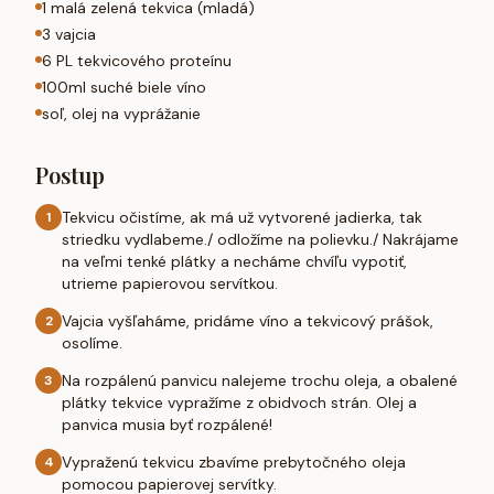
1 malá zelená tekvica (mladá)
3 vajcia
6 PL tekvicového proteínu
100ml suché biele víno
soľ, olej na vyprážanie
Postup
Tekvicu očistíme, ak má už vytvorené jadierka, tak
1
striedku vydlabeme./ odložíme na polievku./ Nakrájame
na veľmi tenké plátky a necháme chvíľu vypotiť,
utrieme papierovou servítkou.
Vajcia vyšľaháme, pridáme víno a tekvicový prášok,
2
osolíme.
Na rozpálenú panvicu nalejeme trochu oleja, a obalené
3
plátky tekvice vypražíme z obidvoch strán. Olej a
panvica musia byť rozpálené!
Vypraženú tekvicu zbavíme prebytočného oleja
4
pomocou papierovej servítky.