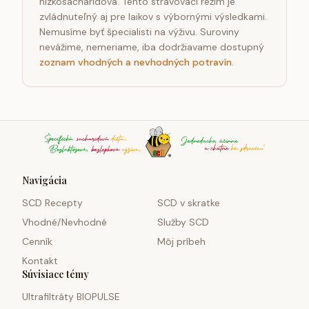
nízkosacharidová. Tento stravovací režim je
zvládnuteľný aj pre laikov s výbornými výsledkami.
Nemusíme byť špecialisti na výživu. Suroviny
nevážime, nemeriame, iba dodržiavame dostupný
zoznam vhodných a nevhodných potravín
.
Navigácia
SCD Recepty
SCD v skratke
Vhodné/Nevhodné
Služby SCD
Cenník
Môj príbeh
Kontakt
Súvisiace témy
Ultrafiltráty BIOPULSE