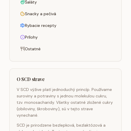
Šaláty
Snacky a pečivá
Rybacie recepty
Prílohy
Ostatné
O SCD strave
V SCD výžive platí jednoduchý princíp. Používame
suroviny a potraviny s jednou molekulou cukru,
tzv. monosacharidy. Všetky ostatné zložené cukry
(obiloviny, škroboviny), sú v tejto strave
vynechané.
SCD je prirodzene bezlepková, bezlaktózová a