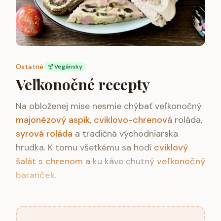
Ostatné
Vegánsky
Veľkonočné recepty
Na obloženej mise nesmie chýbať veľkonočný
majonézový aspik
,
cviklovo-chrenov
á roláda,
syrová roláda
a tradičná východniarska
hrudka. K tomu všetkému sa hodí
cviklový
šalát s chrenom
a ku káve chutný
veľkonočný
baranček
.