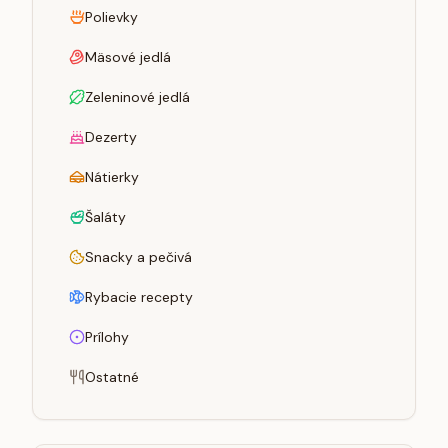
Polievky
Mäsové jedlá
Zeleninové jedlá
Dezerty
Nátierky
Šaláty
Snacky a pečivá
Rybacie recepty
Prílohy
Ostatné