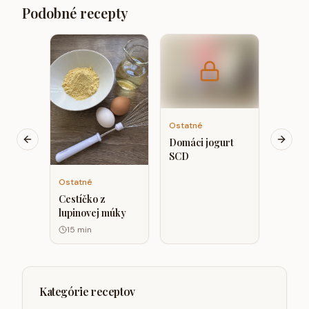
Podobné recepty
Ostatn
Múky 
strave
Ostatné
Domáci jogurt
Previous slide
Next s
SCD
Ostatné
Cestíčko z
lupinovej múky
15
min
Kategórie receptov