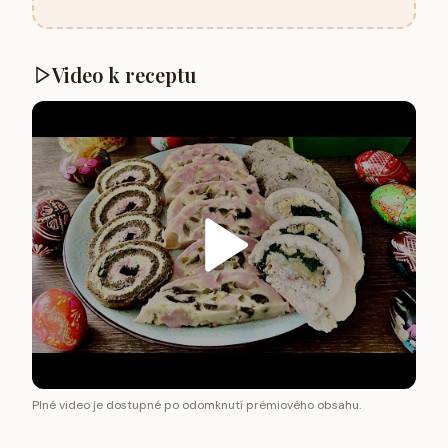
Video k receptu
Plné video je dostupné po odomknutí prémiového obsahu.