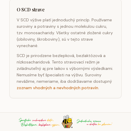
O SCD strave
V SCD výžive platí jednoduchý princíp. Používame
suroviny a potraviny s jednou molekulou cukru,
tzv. monosacharidy. Všetky ostatné zložené cukry
(obiloviny, škroboviny), sú v tejto strave
vynechané.
SCD je prirodzene bezlepková, bezlaktózová a
nízkosacharidová. Tento stravovací režim je
zvládnuteľný aj pre laikov s výbornými výsledkami.
Nemusíme byť špecialisti na výživu. Suroviny
nevážime, nemeriame, iba dodržiavame dostupný
zoznam vhodných a nevhodných potravín
.