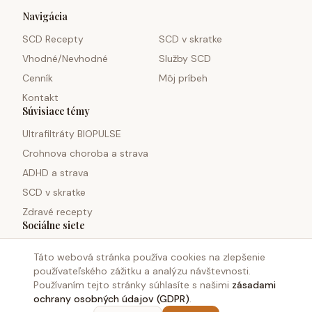
Navigácia
SCD Recepty
SCD v skratke
Vhodné/Nevhodné
Služby SCD
Cenník
Môj príbeh
Kontakt
Súvisiace témy
Ultrafiltráty BIOPULSE
Crohnova choroba a strava
ADHD a strava
SCD v skratke
Zdravé recepty
Sociálne siete
Táto webová stránka používa cookies na zlepšenie
používateľského zážitku a analýzu návštevnosti.
Používaním tejto stránky súhlasíte s našimi
zásadami
ochrany osobných údajov (GDPR)
.
©
2026
Monosacharid.sk. Všetky práva vyhradené.