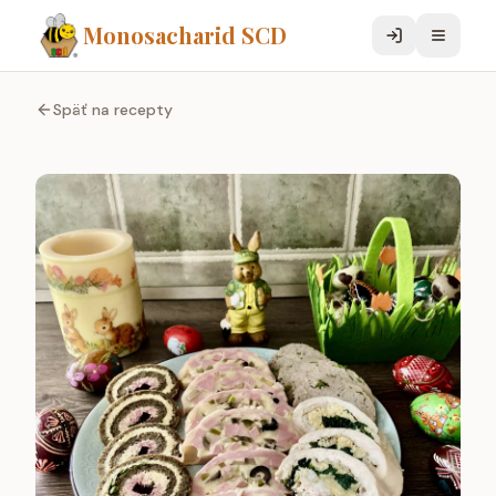
Monosacharid SCD
Späť na recepty