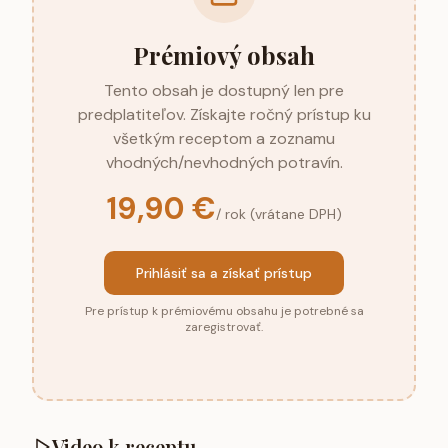
Prémiový obsah
Tento obsah je dostupný len pre
predplatiteľov. Získajte ročný prístup ku
všetkým receptom a zoznamu
vhodných/nevhodných potravín.
19,90 €
/ rok (vrátane DPH)
Prihlásiť sa a získať prístup
Pre prístup k prémiovému obsahu je potrebné sa
zaregistrovať.
Video k receptu