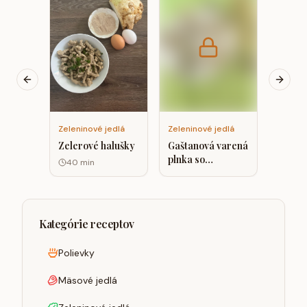
Vegáns
na kar
kokos
smota
Previous slide
Next s
Zeleninové jedlá
Zeleninové jedlá
Zelerové halušky
Gaštanová varená
plnka so
40
min
špenátom a
hrachovým
proteínom.
Kategórie receptov
Polievky
Mäsové jedlá