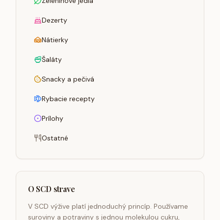
Zeleninové jedlá
Dezerty
Nátierky
Šaláty
Snacky a pečivá
Rybacie recepty
Prílohy
Ostatné
O SCD strave
V SCD výžive platí jednoduchý princíp. Používame
suroviny a potraviny s jednou molekulou cukru,