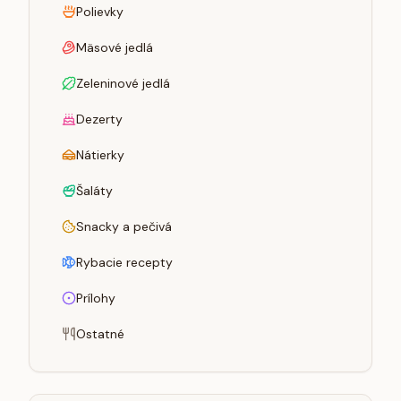
Polievky
Mäsové jedlá
Zeleninové jedlá
Dezerty
Nátierky
Šaláty
Snacky a pečivá
Rybacie recepty
Prílohy
Ostatné