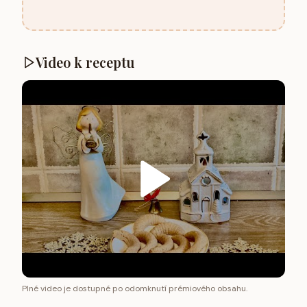
Video k receptu
Plné video je dostupné po odomknutí prémiového obsahu.