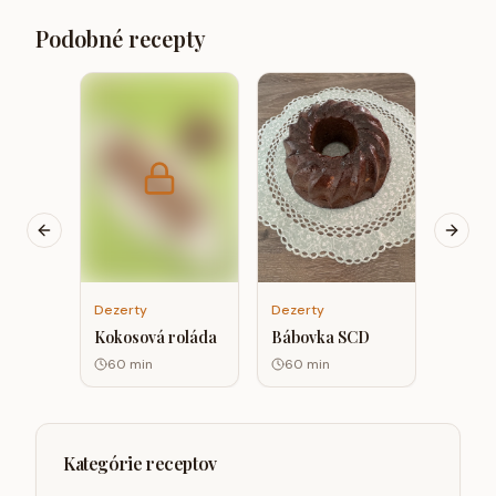
Podobné recepty
Dezert
Jablko
tvaroh
lupino
20
m
Previous slide
Next s
Dezerty
Dezerty
Bábovka SCD
Kokosová roláda
60
min
60
min
Kategórie receptov