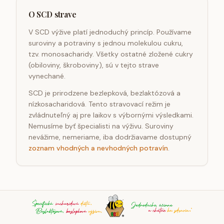
O SCD strave
V SCD výžive platí jednoduchý princíp. Používame
suroviny a potraviny s jednou molekulou cukru,
tzv. monosacharidy. Všetky ostatné zložené cukry
(obiloviny, škroboviny), sú v tejto strave
vynechané.
SCD je prirodzene bezlepková, bezlaktózová a
nízkosacharidová. Tento stravovací režim je
zvládnuteľný aj pre laikov s výbornými výsledkami.
Nemusíme byť špecialisti na výživu. Suroviny
nevážime, nemeriame, iba dodržiavame dostupný
zoznam vhodných a nevhodných potravín
.