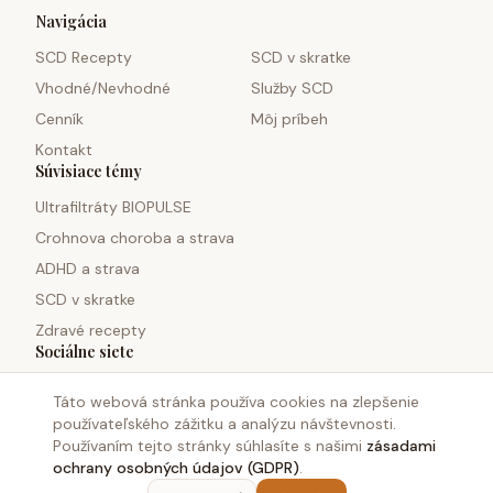
Navigácia
SCD Recepty
SCD v skratke
Vhodné/Nevhodné
Služby SCD
Cenník
Môj príbeh
Kontakt
Súvisiace témy
Ultrafiltráty BIOPULSE
Crohnova choroba a strava
ADHD a strava
SCD v skratke
Zdravé recepty
Sociálne siete
Táto webová stránka používa cookies na zlepšenie
používateľského zážitku a analýzu návštevnosti.
Používaním tejto stránky súhlasíte s našimi
zásadami
ochrany osobných údajov (GDPR)
.
©
2026
Monosacharid.sk. Všetky práva vyhradené.