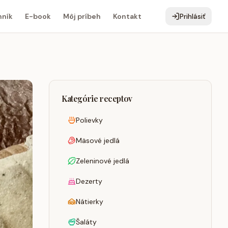
ník
E-book
Môj príbeh
Kontakt
Prihlásiť
Kategórie receptov
Polievky
Mäsové jedlá
Zeleninové jedlá
Dezerty
Nátierky
Šaláty