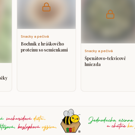
Snacky a pečivá
Bochník z hráškového
proteínu so semienkami
Snacky a pečivá
Špenátovo-tekvicové
hniezda
ožky