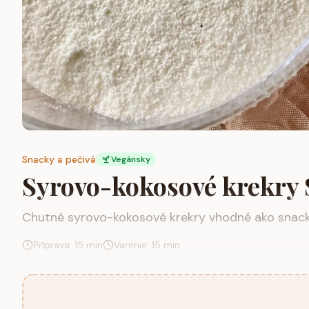
Snacky a pečivá
Vegánsky
Syrovo-kokosové krekry
Chutné syrovo-kokosové krekry vhodné ako snack 
Príprava:
15
min
Varenie:
15
min