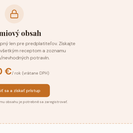
miový obsah
ný len pre predplatiteľov. Získajte
u všetkým receptom a zoznamu
/nevhodných potravín.
0 €
/ rok (vrátane DPH)
siť sa a získať prístup
mu obsahu je potrebné sa zaregistrovať.