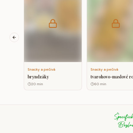
Previous slide
Snacky a pečivá
Snacky a pečivá
bryndzáky
tvarohovo-maslové r
20
min
60
min