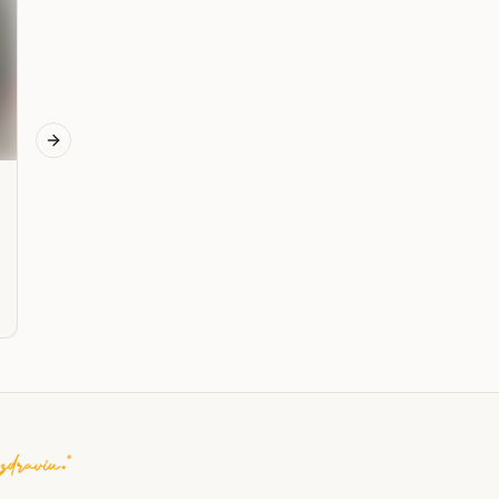
začiatočníkov s SCD
Next slide