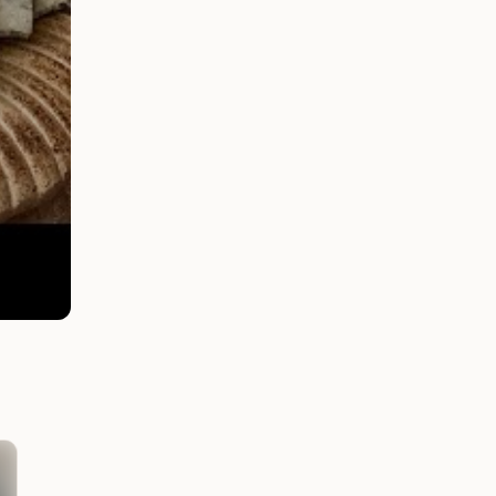
Snacky a pečivá
Snacky a pečivá
Jogurtové žemle SCD pre
Tekvicový chlieb SCD