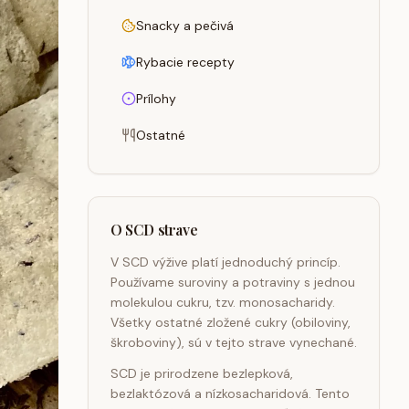
Snacky a pečivá
Rybacie recepty
Prílohy
Ostatné
O SCD strave
V SCD výžive platí jednoduchý princíp.
Používame suroviny a potraviny s jednou
molekulou cukru, tzv. monosacharidy.
Všetky ostatné zložené cukry (obiloviny,
škroboviny), sú v tejto strave vynechané.
SCD je prirodzene bezlepková,
bezlaktózová a nízkosacharidová. Tento