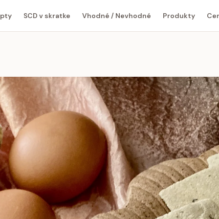
pty
SCD v skratke
Vhodné / Nevhodné
Produkty
Cen