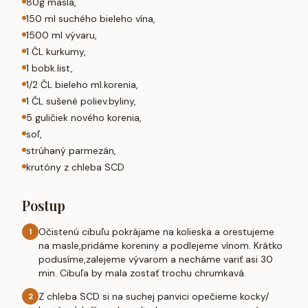
80g masla,
150 ml suchého bieleho vína,
1500 ml vývaru,
1 ČL kurkumy,
1 bobk.list,
1/2 ČL bieleho ml.korenia,
1 ČL sušené poliev.byliny,
5 guličiek nového korenia,
soľ,
strúhaný parmezán,
krutóny z chleba SCD
Postup
Očistenú cibuľu pokrájame na kolieska a orestujeme
1
na masle,pridáme koreniny a podlejeme vínom. Krátko
podusíme,zalejeme vývarom a necháme variť asi 30
min. Cibuľa by mala zostať trochu chrumkavá.
Z chleba SCD si na suchej panvici opečieme kocky/
2