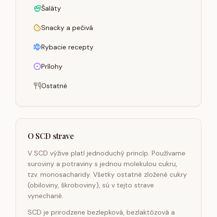
Šaláty
Snacky a pečivá
Rybacie recepty
Prílohy
Ostatné
O SCD strave
V SCD výžive platí jednoduchý princíp. Používame
suroviny a potraviny s jednou molekulou cukru,
tzv. monosacharidy. Všetky ostatné zložené cukry
(obiloviny, škroboviny), sú v tejto strave
vynechané.
SCD je prirodzene bezlepková, bezlaktózová a