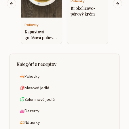
Polievky
Previous slide
Next s
Brokolicovo-
pórový krém
Polievky
Kapustová
gulášová polievka
/vegánska/
Kategórie receptov
Polievky
Mäsové jedlá
Zeleninové jedlá
Dezerty
Nátierky