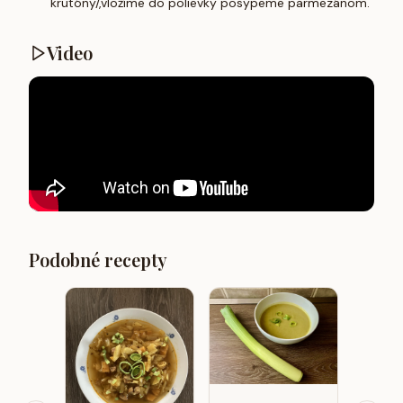
krutóny/,vložíme do polievky posypeme parmezánom.
Video
Podobné recepty
Polievk
Boršč 
kapus