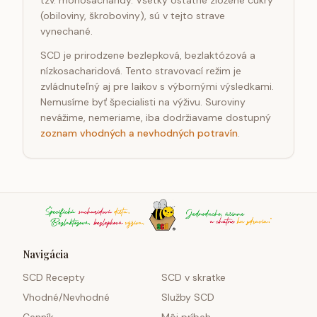
tzv. monosacharidy. Všetky ostatné zložené cukry
(obiloviny, škroboviny), sú v tejto strave
vynechané.
SCD je prirodzene bezlepková, bezlaktózová a
nízkosacharidová. Tento stravovací režim je
zvládnuteľný aj pre laikov s výbornými výsledkami.
Nemusíme byť špecialisti na výživu. Suroviny
nevážime, nemeriame, iba dodržiavame dostupný
zoznam vhodných a nevhodných potravín
.
Navigácia
SCD Recepty
SCD v skratke
Vhodné/Nevhodné
Služby SCD