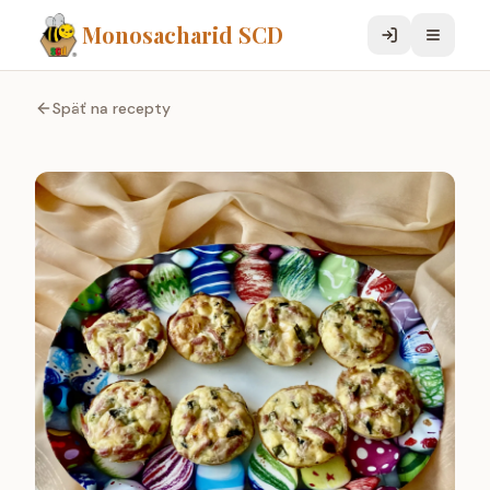
Monosacharid SCD
Späť na recepty