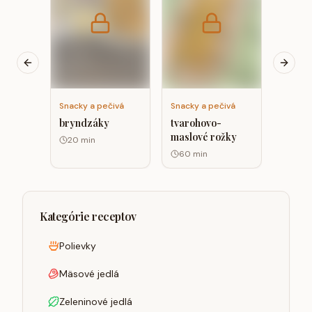
hrášk
proteí
semie
Previous slide
Next s
Snacky a pečivá
Snacky a pečivá
bryndzáky
tvarohovo-
maslové rožky
20
min
60
min
Kategórie receptov
Polievky
Mäsové jedlá
Zeleninové jedlá