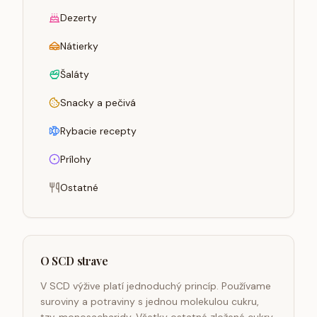
Dezerty
Nátierky
Šaláty
Snacky a pečivá
Rybacie recepty
Prílohy
Ostatné
O SCD strave
V SCD výžive platí jednoduchý princíp. Používame
suroviny a potraviny s jednou molekulou cukru,