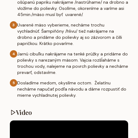
ošúpanú papriku nakrájame /nastrúhame/ na drobno a
vložíme do polievky. Osolíme, okoreníme a varíme asi
45min./mäso musí byť uvarené/.
Uvarené mäso vyberieme, necháme trochu
3
vychladnúť. Šampiňóny /hlivu/ tiež nakrájame na
drobno a pridáme do polievky aj so zázvorom a čilli
papričkou. Krátko povaríme.
Jarnú cibuľku nakrájame na tenké prúžky a pridáme do
4
polievky s narezaným mäsom. Vajcia rozšĺaháme s
trochou vody, nalejeme na povrch polievky a necháme
prevarť, odstavíme.
Dosladíme medom, okyslíme octom. Želatínu
5
necháme napučať podľa návodu a dáme rozpustiť do
mierne vychladnutej polievky.
Video