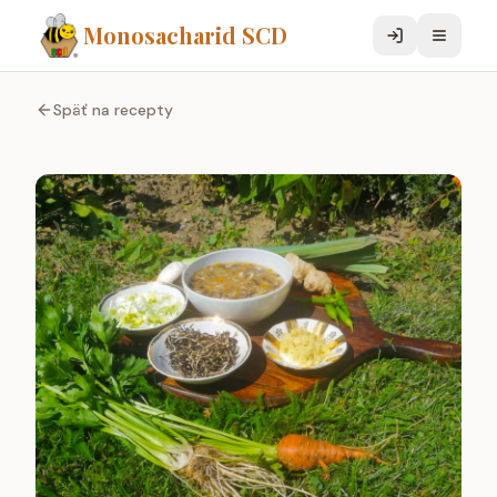
Monosacharid SCD
Späť na recepty