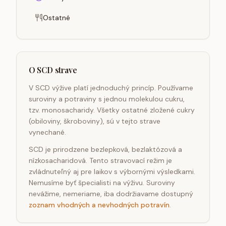
Ostatné
O SCD strave
V SCD výžive platí jednoduchý princíp. Používame
suroviny a potraviny s jednou molekulou cukru,
tzv. monosacharidy. Všetky ostatné zložené cukry
(obiloviny, škroboviny), sú v tejto strave
vynechané.
SCD je prirodzene bezlepková, bezlaktózová a
nízkosacharidová. Tento stravovací režim je
zvládnuteľný aj pre laikov s výbornými výsledkami.
Nemusíme byť špecialisti na výživu. Suroviny
nevážime, nemeriame, iba dodržiavame dostupný
zoznam vhodných a nevhodných potravín
.