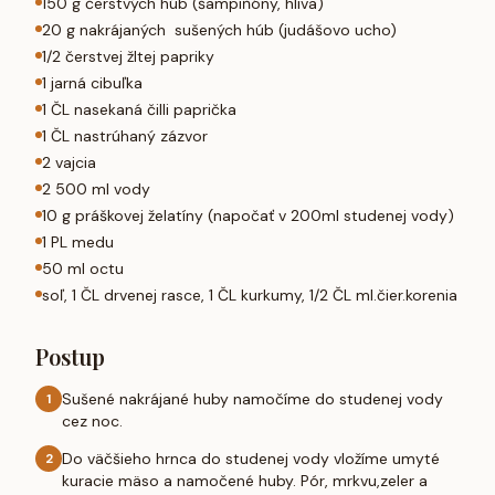
150 g čerstvých húb (šampiňóny, hliva)
20 g nakrájaných sušených húb (judášovo ucho)
1/2 čerstvej žltej papriky
1 jarná cibuľka
1 ČL nasekaná čilli paprička
1 ČL nastrúhaný zázvor
2 vajcia
2 500 ml vody
10 g práškovej želatíny (napočať v 200ml studenej vody)
1 PL medu
50 ml octu
soľ, 1 ČL drvenej rasce, 1 ČL kurkumy, 1/2 ČL ml.čier.korenia
Postup
Sušené nakrájané huby namočíme do studenej vody
1
cez noc.
Do väčšieho hrnca do studenej vody vložíme umyté
2
kuracie mäso a namočené huby. Pór, mrkvu,zeler a