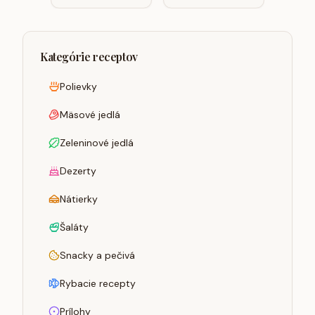
/vegánska/
Kategórie receptov
Polievky
Mäsové jedlá
Zeleninové jedlá
Dezerty
Nátierky
Šaláty
Snacky a pečivá
Rybacie recepty
Prílohy