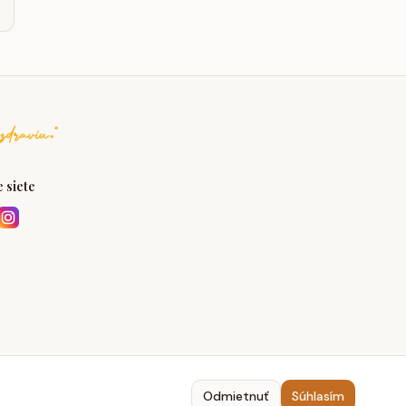
 siete
Odmietnuť
Súhlasím