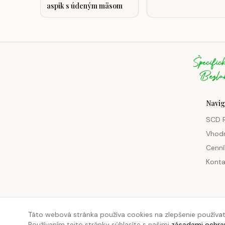
aspik s údeným mäsom
Navig
SCD 
Vhod
Cenní
Konta
Táto webová stránka používa cookies na zlepšenie používat
Používaním tejto stránky súhlasíte s našimi
zásadami ochra