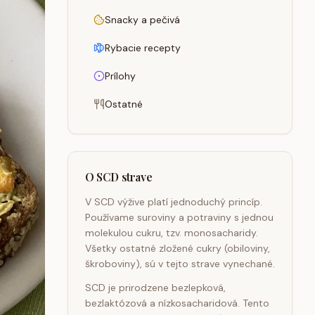
Snacky a pečivá
Rybacie recepty
Prílohy
Ostatné
O SCD strave
V SCD výžive platí jednoduchý princíp.
Používame suroviny a potraviny s jednou
molekulou cukru, tzv. monosacharidy.
Všetky ostatné zložené cukry (obiloviny,
škroboviny), sú v tejto strave vynechané.
SCD je prirodzene bezlepková,
bezlaktózová a nízkosacharidová. Tento