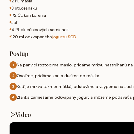
2 PL masla
3 str.cesnaku
1/2 ČL kari korenia
soľ
4 PL slnečnicových semienok
120 ml odkvapaného
jogurtu SCD
Postup
Na panvici roztopíme maslo, pridáme mrkvu nastrúhanú na 
1
Osolíme, pridáme kari a dusíme do mäkka.
2
Keď je mrkva takmer mäkká, odstavíme a vsypeme na such
3
Zľahka zamiešame odkvapaný jogurt a môžeme podávať s pe
4
Video