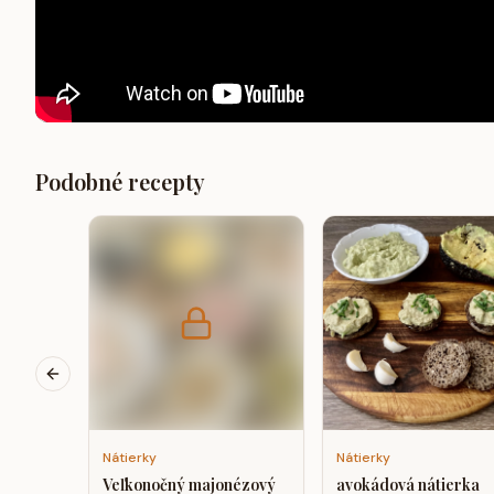
Podobné recepty
Previous slide
Nátierky
Nátierky
Veľkonočný majonézový
avokádová nátierka