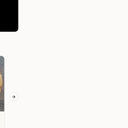
Nátierky
Nátierky
Cviklový tataráčik na
Tvarohovo-rybacia
hrianke SCD
nátierka s pečivom SCD
Next slide