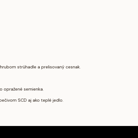
hrubom strúhadle a prelisovaný cesnak.
o opražené semienka.
čivom SCD aj ako teplé jedlo.