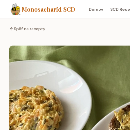
Monosacharid SCD
Domov
SCD Rece
Späť na recepty