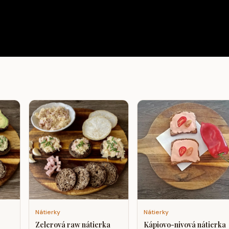
Nátierky
Nátierky
Zelerová raw nátierka
Kápiovo-nivová nátierka