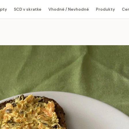
pty
SCD v skratke
Vhodné / Nevhodné
Produkty
Cen