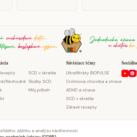
ácia
Súvisiace témy
Sociálne
Recepty
SCD v skratke
Ultrafiltráty BIOPULSE
né/Nevhodné
Služby SCD
Crohnova choroba a strava
k
Môj príbeh
ADHD a strava
kt
SCD v skratke
Zdravé recepty
©
2026
Monosacharid.sk. Všetky práva vyhradené.
eľského zážitku a analýzu návštevnosti.
ny osobných údajov (GDPR)
.