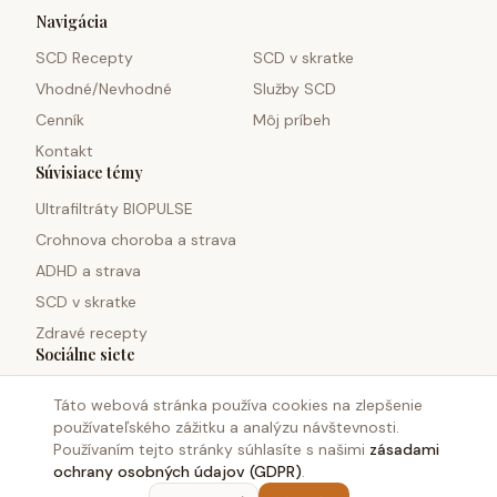
Navigácia
SCD Recepty
SCD v skratke
Vhodné/Nevhodné
Služby SCD
Cenník
Môj príbeh
Kontakt
Súvisiace témy
Ultrafiltráty BIOPULSE
Crohnova choroba a strava
ADHD a strava
SCD v skratke
Zdravé recepty
Sociálne siete
Táto webová stránka používa cookies na zlepšenie
používateľského zážitku a analýzu návštevnosti.
Používaním tejto stránky súhlasíte s našimi
zásadami
ochrany osobných údajov (GDPR)
.
©
2026
Monosacharid.sk. Všetky práva vyhradené.