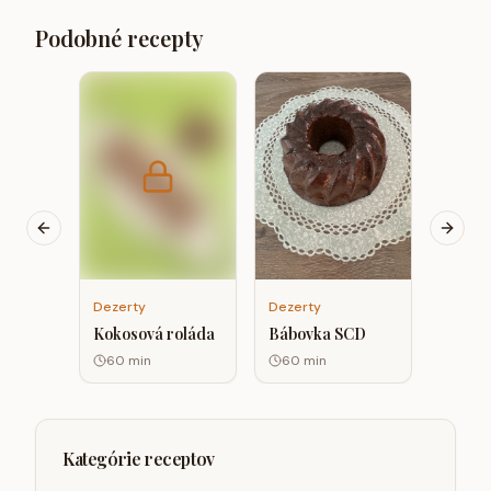
Podobné recepty
Dezert
Jablko
tvaroh
lupino
20
m
Previous slide
Next s
Dezerty
Dezerty
Bábovka SCD
Kokosová roláda
60
min
60
min
Kategórie receptov