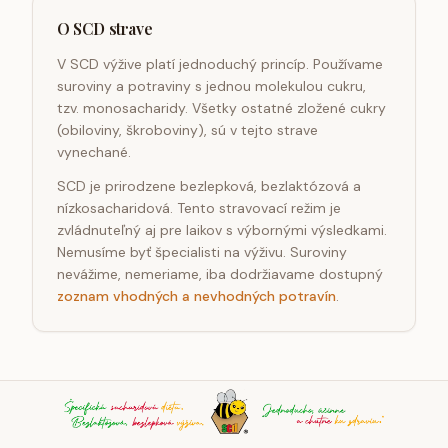
O SCD strave
V SCD výžive platí jednoduchý princíp. Používame
suroviny a potraviny s jednou molekulou cukru,
tzv. monosacharidy. Všetky ostatné zložené cukry
(obiloviny, škroboviny), sú v tejto strave
vynechané.
SCD je prirodzene bezlepková, bezlaktózová a
nízkosacharidová. Tento stravovací režim je
zvládnuteľný aj pre laikov s výbornými výsledkami.
Nemusíme byť špecialisti na výživu. Suroviny
nevážime, nemeriame, iba dodržiavame dostupný
zoznam vhodných a nevhodných potravín
.