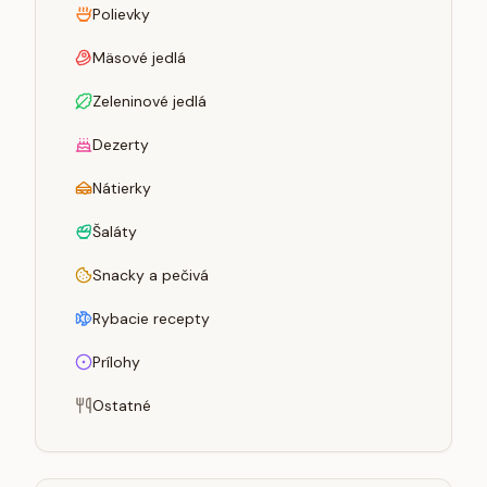
Polievky
Mäsové jedlá
Zeleninové jedlá
Dezerty
Nátierky
Šaláty
Snacky a pečivá
Rybacie recepty
Prílohy
Ostatné