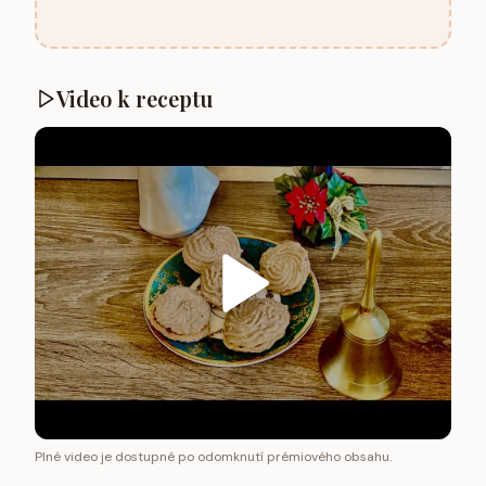
Video k receptu
Plné video je dostupné po odomknutí prémiového obsahu.