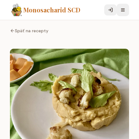
Monosacharid SCD
Späť na recepty