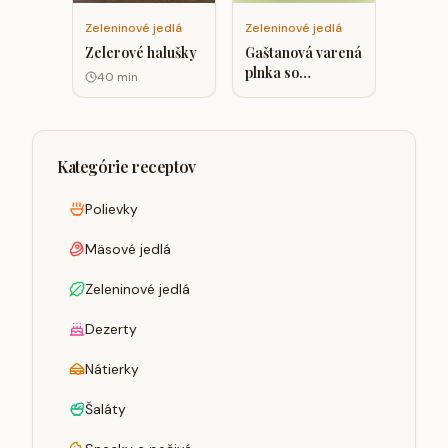
Zeleninové jedlá
Zeleninové jedlá
Zelerové halušky
Gaštanová varená
plnka so
40
min
špenátom a
hrachovým
proteínom.
Kategórie receptov
Polievky
Mäsové jedlá
Zeleninové jedlá
Dezerty
Nátierky
Šaláty