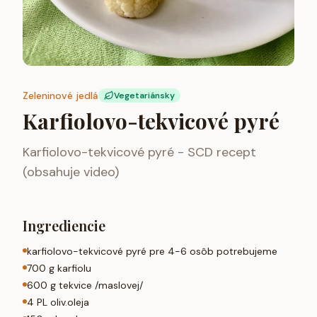
Zeleninové jedlá
Vegetariánsky
Karfiolovo-tekvicové pyré
Karfiolovo-tekvicové pyré - SCD recept
(obsahuje video)
Ingrediencie
karfiolovo-tekvicové pyré pre 4-6 osôb potrebujeme
700 g karfiolu
600 g tekvice /maslovej/
4 PL oliv.oleja