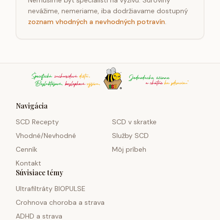
Nemusíme byť špecialisti na výživu. Suroviny
nevážime, nemeriame, iba dodržiavame dostupný
zoznam vhodných a nevhodných potravín
.
Navigácia
SCD Recepty
SCD v skratke
Vhodné/Nevhodné
Služby SCD
Cenník
Môj príbeh
Kontakt
Súvisiace témy
Ultrafiltráty BIOPULSE
Crohnova choroba a strava
ADHD a strava