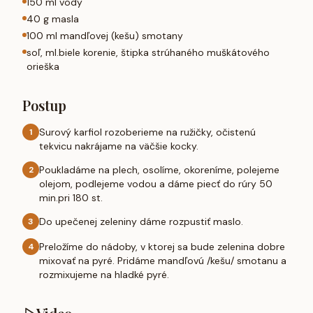
150 ml vody
40 g masla
100 ml mandľovej (kešu) smotany
soľ, ml.biele korenie, štipka strúhaného muškátového
orieška
Postup
Surový karfiol rozoberieme na ružičky, očistenú
1
tekvicu nakrájame na väčšie kocky.
Poukladáme na plech, osolíme, okoreníme, polejeme
2
olejom, podlejeme vodou a dáme piecť do rúry 50
min.pri 180 st.
Do upečenej zeleniny dáme rozpustiť maslo.
3
Preložíme do nádoby, v ktorej sa bude zelenina dobre
4
mixovať na pyré. Pridáme mandľovú /kešu/ smotanu a
rozmixujeme na hladké pyré.