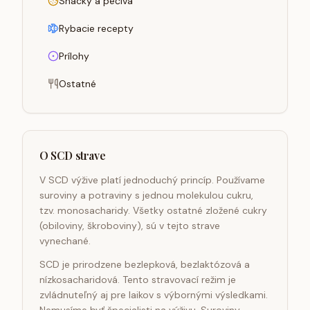
Snacky a pečivá
Rybacie recepty
Prílohy
Ostatné
O SCD strave
V SCD výžive platí jednoduchý princíp. Používame
suroviny a potraviny s jednou molekulou cukru,
tzv. monosacharidy. Všetky ostatné zložené cukry
(obiloviny, škroboviny), sú v tejto strave
vynechané.
SCD je prirodzene bezlepková, bezlaktózová a
nízkosacharidová. Tento stravovací režim je
zvládnuteľný aj pre laikov s výbornými výsledkami.