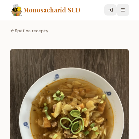
Monosacharid SCD
Späť na recepty