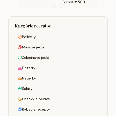
kapusty SCD
Kategórie receptov
Polievky
Mäsové jedlá
Zeleninové jedlá
Dezerty
Nátierky
Šaláty
Snacky a pečivá
Rybacie recepty