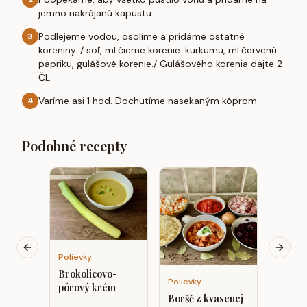
jemno nakrájanú kapustu.
Podlejeme vodou, osolíme a pridáme ostatné
3
koreniny. / soľ, ml.čierne korenie. kurkumu, ml.červenú
papriku, gulášové korenie./ Gulášového korenia dajte 2
ČL.
Varíme asi 1 hod. Dochutíme nasekaným kôprom.
4
Podobné recepty
Polievk
cibuľa
maslo
krutón
SCD
Previous slide
Next s
Polievky
Brokolicovo-
Polievky
pórový krém
Boršč z kvasenej