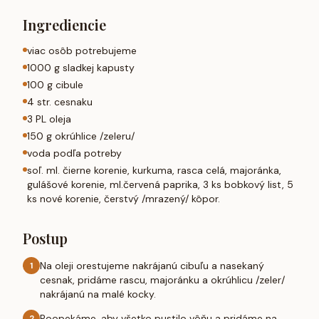
Ingrediencie
viac osôb potrebujeme
1000 g sladkej kapusty
100 g cibule
4 str. cesnaku
3 PL oleja
150 g okrúhlice /zeleru/
voda podľa potreby
soľ. ml. čierne korenie, kurkuma, rasca celá, majoránka,
gulášové korenie, ml.červená paprika, 3 ks bobkový list, 5
ks nové korenie, čerstvý /mrazený/ kôpor.
Postup
Na oleji orestujeme nakrájanú cibuľu a nasekaný
1
cesnak, pridáme rascu, majoránku a okrúhlicu /zeler/
nakrájanú na malé kocky.
Poopekáme, aby všetko pustilo vôňu a pridáme na
2