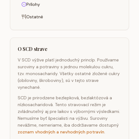
Prílohy
Ostatné
O SCD strave
V SCD výžive platí jednoduchý princíp. Používame
suroviny a potraviny s jednou molekulou cukru,
tzv. monosacharidy. Všetky ostatné zložené cukry
(obiloviny, škroboviny), sú v tejto strave
vynechané.
SCD je prirodzene bezlepková, bezlaktózová a
nízkosacharidová. Tento stravovací režim je
zvládnuteľný aj pre laikov s výbornými výsledkami.
Nemusíme byť špecialisti na výživu. Suroviny
nevážime, nemeriame, iba dodržiavame dostupný
zoznam vhodných a nevhodných potravín
.