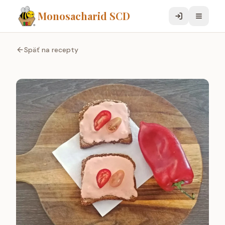
Monosacharid SCD
Späť na recepty