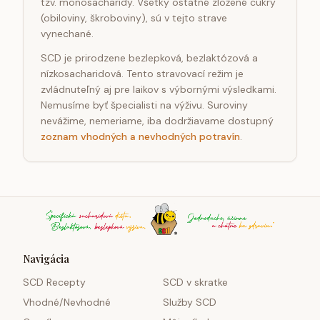
tzv. monosacharidy. Všetky ostatné zložené cukry
(obiloviny, škroboviny), sú v tejto strave
vynechané.
SCD je prirodzene bezlepková, bezlaktózová a
nízkosacharidová. Tento stravovací režim je
zvládnuteľný aj pre laikov s výbornými výsledkami.
Nemusíme byť špecialisti na výživu. Suroviny
nevážime, nemeriame, iba dodržiavame dostupný
zoznam vhodných a nevhodných potravín
.
Navigácia
SCD Recepty
SCD v skratke
Vhodné/Nevhodné
Služby SCD