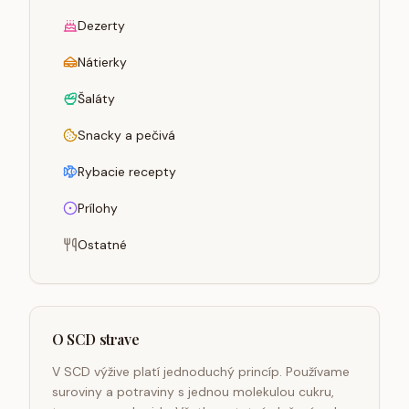
Dezerty
Nátierky
Šaláty
Snacky a pečivá
Rybacie recepty
Prílohy
Ostatné
O SCD strave
V SCD výžive platí jednoduchý princíp. Používame
suroviny a potraviny s jednou molekulou cukru,