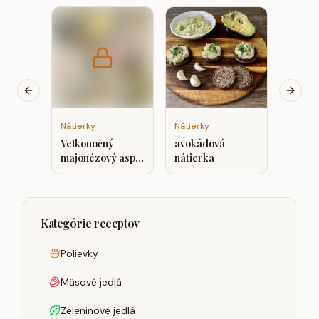
Nátierk
Zeler
nátier
Previous slide
Next s
Nátierky
Nátierky
Veľkonočný
avokádová
majonézový aspik
nátierka
s údeným mäsom
Kategórie receptov
Polievky
Mäsové jedlá
Zeleninové jedlá