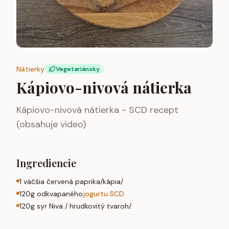
Nátierky
Vegetariánsky
Kápiovo-nivová nátierka
Kápiovo-nivová nátierka - SCD recept
(obsahuje video)
Ingrediencie
1 väčšia červená paprika/kápia/
120g odkvapaného
jogurtu SCD
120g syr Niva / hrudkovitý tvaroh/