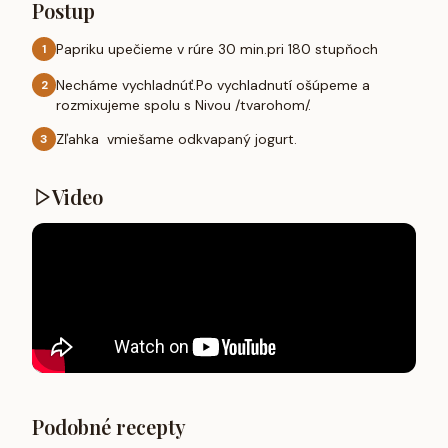
Postup
Papriku upečieme v rúre 30 min.pri 180 stupňoch
1
Necháme vychladnúť.Po vychladnutí ošúpeme a
2
rozmixujeme spolu s Nivou /tvarohom/.
Zľahka vmiešame odkvapaný jogurt.
3
Video
Podobné recepty