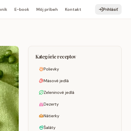
ník
E-book
Môj príbeh
Kontakt
Prihlásiť
Kategórie receptov
Polievky
Mäsové jedlá
Zeleninové jedlá
Dezerty
Nátierky
Šaláty