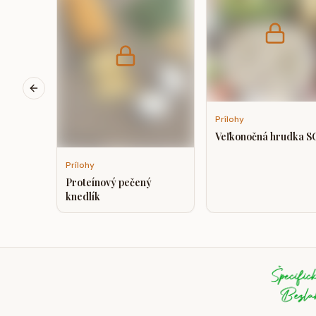
Previous slide
Prílohy
Veľkonočná hrudka S
Prílohy
Proteínový pečený
knedlík