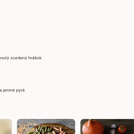
hnutý scedený hrášok.
a jemné pyré.