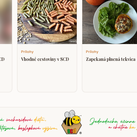
Prílohy
Prílohy
CD
Vhodné cestoviny v SCD
Zapekaná plnená tekvica