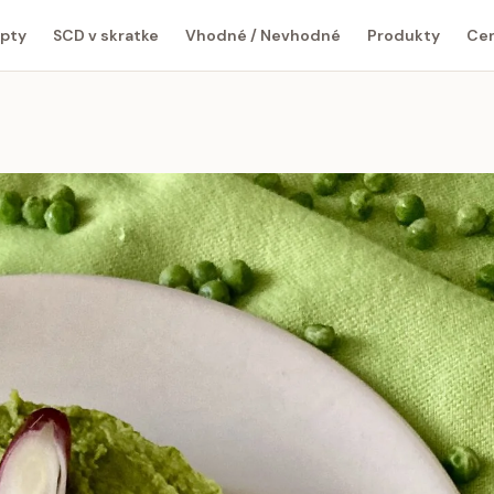
pty
SCD v skratke
Vhodné / Nevhodné
Produkty
Cen