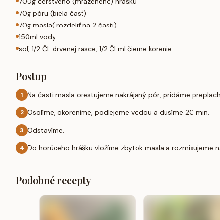
700g čerstvého (mrazeného) hrášku
70g póru (biela časť)
70g masla( rozdeliť na 2 časti)
150ml vody
soľ, 1/2 ČL drvenej rasce, 1/2 ČLml.čierne korenie
Postup
Na časti masla orestujeme nakrájaný pór, pridáme preplac
1
Osolíme, okoreníme, podlejeme vodou a dusíme 20 min.
2
Odstavíme.
3
Do horúceho hrášku vložíme zbytok masla a rozmixujeme n
4
Podobné recepty