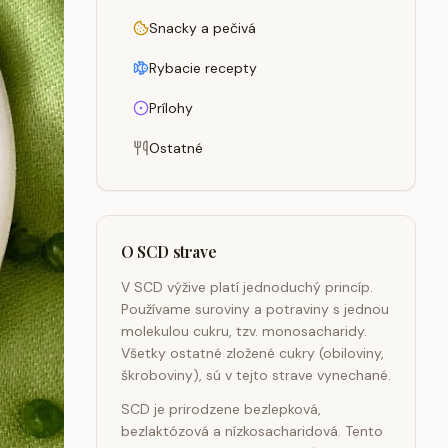
Snacky a pečivá
Rybacie recepty
Prílohy
Ostatné
O SCD strave
V SCD výžive platí jednoduchý princíp.
Používame suroviny a potraviny s jednou
molekulou cukru, tzv. monosacharidy.
Všetky ostatné zložené cukry (obiloviny,
škroboviny), sú v tejto strave vynechané.
SCD je prirodzene bezlepková,
bezlaktózová a nízkosacharidová. Tento