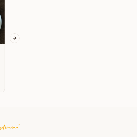
zlatej repy
Next slide