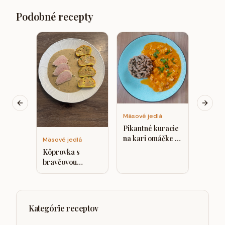
Podobné recepty
Mäsové
Hoväd
vínovo
zeleni
omáčk
cuket
zelero
Previous slide
Next s
Mäsové jedlá
Pikantné kuracie
na kari omáčke s
Mäsové jedlá
kešu smotanou,
Kôprovka s
zelerové halušky
bravčovou
panenkou
Kategórie receptov