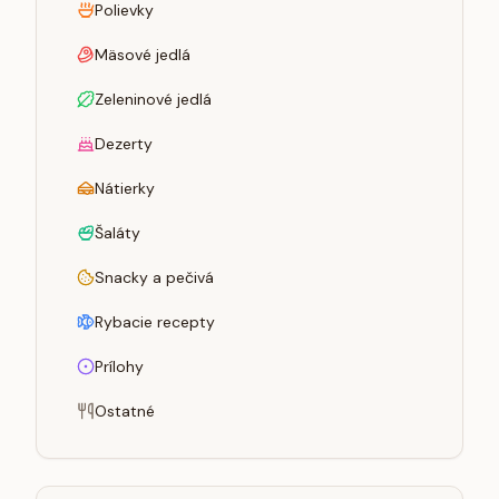
Polievky
Mäsové jedlá
Zeleninové jedlá
Dezerty
Nátierky
Šaláty
Snacky a pečivá
Rybacie recepty
Prílohy
Ostatné