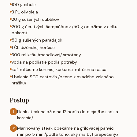
100 g cibule
3 PL oliv.oleja
20 g sušených dubákov
200 g čerstvých šampiňónov /50 g odložíme v celku
bokom/
50 g sušených paradajok
1 ČL dižónskej horčice
300 ml kešu /mandľovej/ smotany
voda na podliatie podĺa potreby
soľ, ml.čierne korenie, kurkuma, ml. čierna rasca
1 balenie SCD cestovín /penne z mladého zeleného
hrášku/
Postup
Flank steak naložte na 12 hodín do oleja /bez soli a
1
korenia/.
Marinovaný steak opekáme na grilovacej panvici
2
min.po 5 min./podľa toho, aký má byť prepečený./