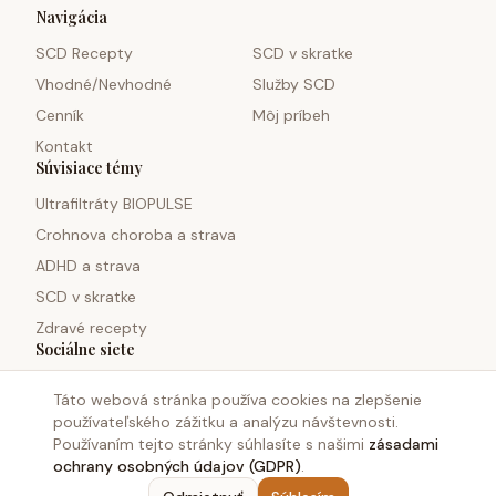
Navigácia
SCD Recepty
SCD v skratke
Vhodné/Nevhodné
Služby SCD
Cenník
Môj príbeh
Kontakt
Súvisiace témy
Ultrafiltráty BIOPULSE
Crohnova choroba a strava
ADHD a strava
SCD v skratke
Zdravé recepty
Sociálne siete
Táto webová stránka používa cookies na zlepšenie
používateľského zážitku a analýzu návštevnosti.
Používaním tejto stránky súhlasíte s našimi
zásadami
ochrany osobných údajov (GDPR)
.
©
2026
Monosacharid.sk. Všetky práva vyhradené.