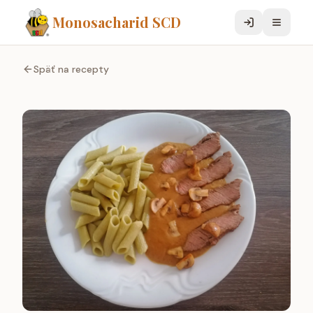
Monosacharid SCD
Späť na recepty