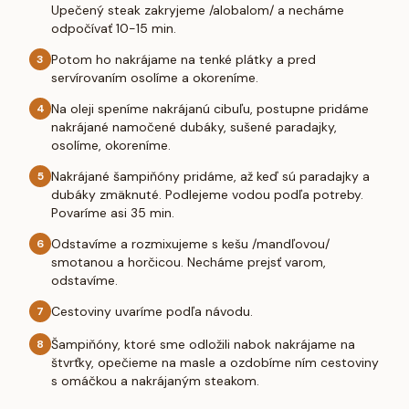
Upečený steak zakryjeme /alobalom/ a necháme
odpočívať 10-15 min.
Potom ho nakrájame na tenké plátky a pred
3
servírovaním osolíme a okoreníme.
Na oleji speníme nakrájanú cibuľu, postupne pridáme
4
nakrájané namočené dubáky, sušené paradajky,
osolíme, okoreníme.
Nakrájané šampiňóny pridáme, až keď sú paradajky a
5
dubáky zmäknuté. Podlejeme vodou podľa potreby.
Povaríme asi 35 min.
Odstavíme a rozmixujeme s kešu /mandľovou/
6
smotanou a horčicou. Necháme prejsť varom,
odstavíme.
Cestoviny uvaríme podľa návodu.
7
Šampiňóny, ktoré sme odložili nabok nakrájame na
8
štvrťky, opečieme na masle a ozdobíme ním cestoviny
s omáčkou a nakrájaným steakom.