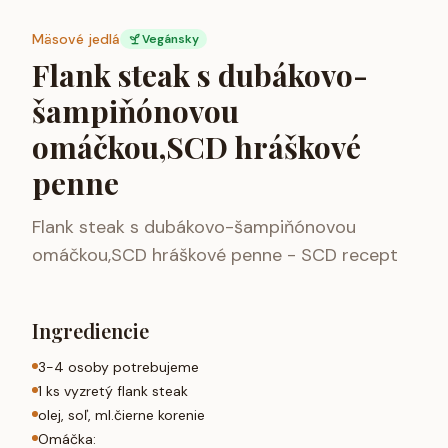
Mäsové jedlá
Vegánsky
Flank steak s dubákovo-
šampiňónovou
omáčkou,SCD hráškové
penne
Flank steak s dubákovo-šampiňónovou
omáčkou,SCD hráškové penne - SCD recept
Ingrediencie
3-4 osoby potrebujeme
1 ks vyzretý flank steak
olej, soľ, ml.čierne korenie
Omáčka: