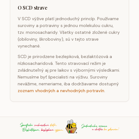
O SCD strave
V SCD výžive platí jednoduchý princíp. Používame
suroviny a potraviny s jednou molekulou cukru,
tzv. monosacharidy. Všetky ostatné zložené cukry
(obiloviny, škroboviny), sú v tejto strave
vynechané.
SCD je prirodzene bezlepková, bezlaktózová a
nízkosacharidová. Tento stravovací režim je
zvládnuteľný aj pre laikov s výbornými výsledkami.
Nemusíme byť špecialisti na výživu. Suroviny
nevážime, nemeriame, iba dodržiavame dostupný
zoznam vhodných a nevhodných potravín
.