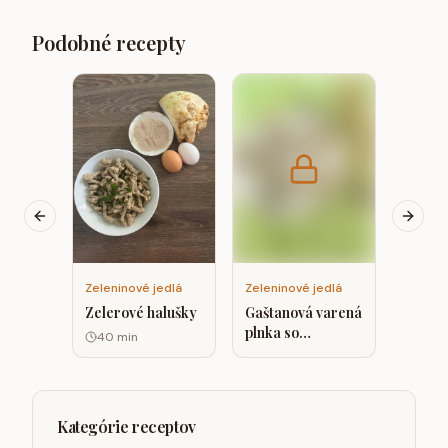
Podobné recepty
Zelenin
Vegáns
na kar
kokos
smota
Previous slide
Next s
Zeleninové jedlá
Zeleninové jedlá
Zelerové halušky
Gaštanová varená
plnka so
40
min
špenátom a
hrachovým
proteínom.
Kategórie receptov