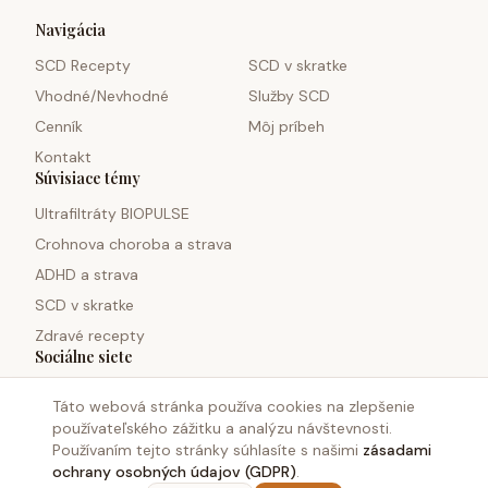
Navigácia
SCD Recepty
SCD v skratke
Vhodné/Nevhodné
Služby SCD
Cenník
Môj príbeh
Kontakt
Súvisiace témy
Ultrafiltráty BIOPULSE
Crohnova choroba a strava
ADHD a strava
SCD v skratke
Zdravé recepty
Sociálne siete
Táto webová stránka používa cookies na zlepšenie
používateľského zážitku a analýzu návštevnosti.
Používaním tejto stránky súhlasíte s našimi
zásadami
ochrany osobných údajov (GDPR)
.
©
2026
Monosacharid.sk. Všetky práva vyhradené.