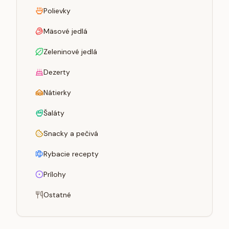
Polievky
Mäsové jedlá
Zeleninové jedlá
Dezerty
Nátierky
Šaláty
Snacky a pečivá
Rybacie recepty
Prílohy
Ostatné