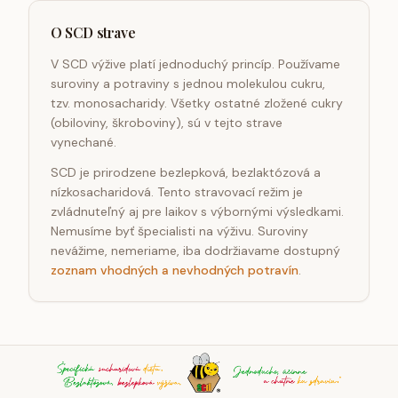
O SCD strave
V SCD výžive platí jednoduchý princíp. Používame
suroviny a potraviny s jednou molekulou cukru,
tzv. monosacharidy. Všetky ostatné zložené cukry
(obiloviny, škroboviny), sú v tejto strave
vynechané.
SCD je prirodzene bezlepková, bezlaktózová a
nízkosacharidová. Tento stravovací režim je
zvládnuteľný aj pre laikov s výbornými výsledkami.
Nemusíme byť špecialisti na výživu. Suroviny
nevážime, nemeriame, iba dodržiavame dostupný
zoznam vhodných a nevhodných potravín
.