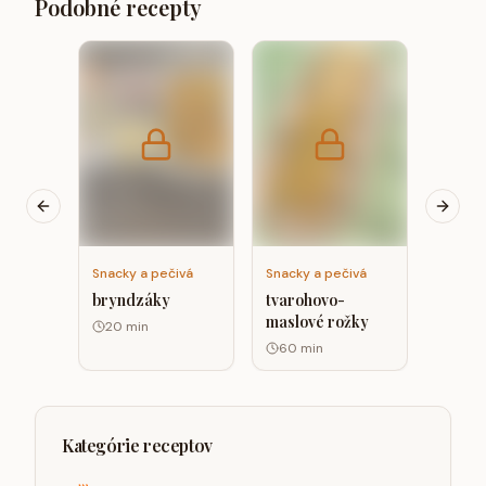
Podobné recepty
Snacky
Bochní
hrášk
proteí
semie
Previous slide
Next s
Snacky a pečivá
Snacky a pečivá
bryndzáky
tvarohovo-
maslové rožky
20
min
60
min
Kategórie receptov