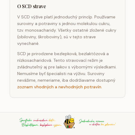
O SCD strave
V SCD výžive platí jednoduchý princíp. Používame
suroviny a potraviny s jednou molekulou cukru,
tzv. monosacharidy. Všetky ostatné zložené cukry
(obiloviny, škroboviny), sú v tejto strave
vynechané.
SCD je prirodzene bezlepková, bezlaktózová a
nízkosacharidová. Tento stravovací režim je
zvládnuteľný aj pre laikov s výbornými výsledkami.
Nemusíme byť špecialisti na výživu. Suroviny
nevážime, nemeriame, iba dodržiavame dostupný
zoznam vhodných a nevhodných potravín
.