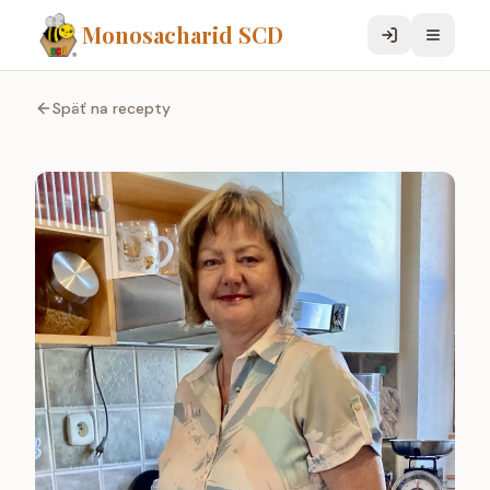
Monosacharid SCD
Späť na recepty