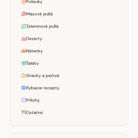
Polievky
Mäsové jedlá
Zeleninové jedlá
Dezerty
Nátierky
Šaláty
Snacky a pečivá
Rybacie recepty
Prílohy
Ostatné