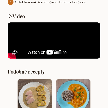
Ozdobíme nakrájanou červ.cibuľou a horčicou.
3
Video
Podobné recepty
Mäsové
Hoväd
vínovo
zeleni
omáčk