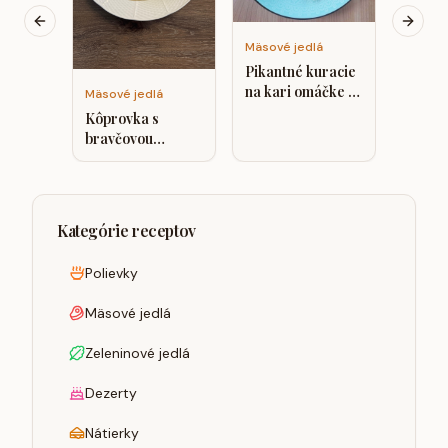
cuket
zelero
Previous slide
Next s
Mäsové jedlá
Pikantné kuracie
na kari omáčke s
Mäsové jedlá
kešu smotanou,
Kôprovka s
zelerové halušky
bravčovou
panenkou
Kategórie receptov
Polievky
Mäsové jedlá
Zeleninové jedlá
Dezerty
Nátierky