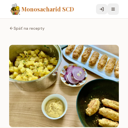
Monosacharid SCD
Späť na recepty