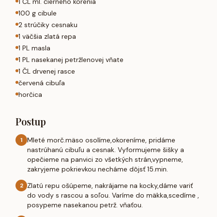
1 ČL ml. čierneho korenia
100 g cibule
2 strúčiky cesnaku
1 väčšia zlatá repa
1 PL masla
1 PL nasekanej petržlenovej vňate
1 ČL drvenej rasce
červená cibuľa
horčica
Postup
Mleté morč.mäso osolíme,okoreníme, pridáme
1
nastrúhanú cibuľu a cesnak. Vyformujeme šišky a
opečieme na panvici zo všetkých strán,vypneme,
zakryjeme pokrievkou necháme dôjsť 15.min.
Zlatú repu ošúpeme, nakrájame na kocky,dáme variť
2
do vody s rascou a soľou. Varíme do mäkka,scedíme ,
posypeme nasekanou petrž. vňaťou.