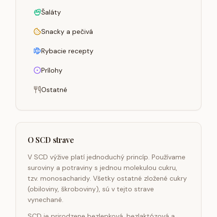
Šaláty
Snacky a pečivá
Rybacie recepty
Prílohy
Ostatné
O SCD strave
V SCD výžive platí jednoduchý princíp. Používame
suroviny a potraviny s jednou molekulou cukru,
tzv. monosacharidy. Všetky ostatné zložené cukry
(obiloviny, škroboviny), sú v tejto strave
vynechané.
SCD je prirodzene bezlepková, bezlaktózová a