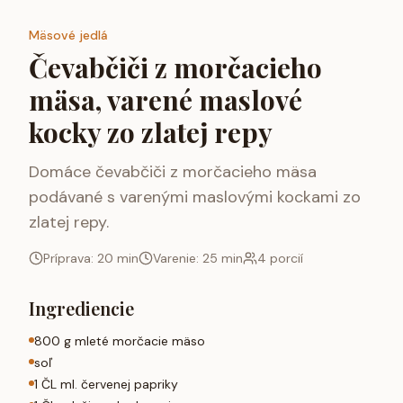
Mäsové jedlá
Čevabčiči z morčacieho
mäsa, varené maslové
kocky zo zlatej repy
Domáce čevabčiči z morčacieho mäsa
podávané s varenými maslovými kockami zo
zlatej repy.
Príprava:
20
min
Varenie:
25
min
4
porcií
Ingrediencie
800 g mleté morčacie mäso
soľ
1 ČL ml. červenej papriky