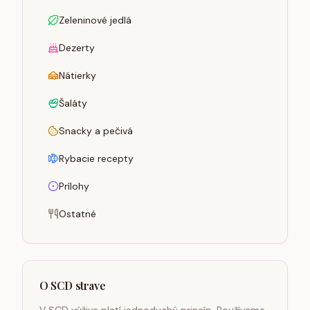
Zeleninové jedlá
Dezerty
Nátierky
Šaláty
Snacky a pečivá
Rybacie recepty
Prílohy
Ostatné
O SCD strave