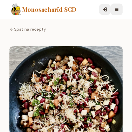
Monosacharid SCD
Späť na recepty