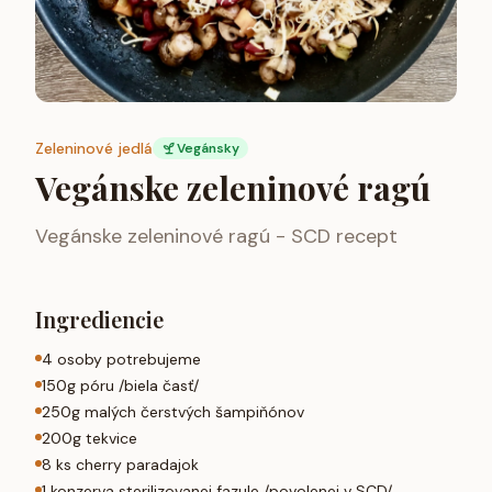
Zeleninové jedlá
Vegánsky
Vegánske zeleninové ragú
Vegánske zeleninové ragú - SCD recept
Ingrediencie
4 osoby potrebujeme
150g póru /biela časť/
250g malých čerstvých šampiňónov
200g tekvice
8 ks cherry paradajok
1 konzerva sterilizovanej fazule /povolenej v SCD/