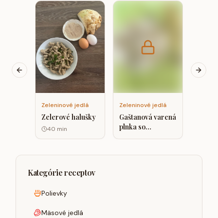
Zelenin
Vegáns
na kar
kokos
smota
Previous slide
Next s
Zeleninové jedlá
Zeleninové jedlá
Zelerové halušky
Gaštanová varená
plnka so
40
min
špenátom a
hrachovým
proteínom.
Kategórie receptov
Polievky
Mäsové jedlá