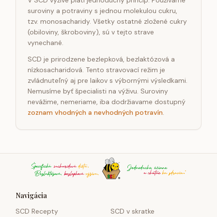
V SCD výžive platí jednoduchý princíp. Používame
suroviny a potraviny s jednou molekulou cukru,
tzv. monosacharidy. Všetky ostatné zložené cukry
(obiloviny, škroboviny), sú v tejto strave
vynechané.
SCD je prirodzene bezlepková, bezlaktózová a
nízkosacharidová. Tento stravovací režim je
zvládnuteľný aj pre laikov s výbornými výsledkami.
Nemusíme byť špecialisti na výživu. Suroviny
nevážime, nemeriame, iba dodržiavame dostupný
zoznam vhodných a nevhodných potravín
.
Navigácia
SCD Recepty
SCD v skratke