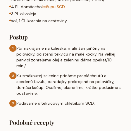
4 PL domáceho
kečupu SCD
3 PL oliv.oleja
soľ, 1 ČL korenia na cestoviny
Postup
Pór nakrájame na kolieska, malé šampiňóny na
1
polovičky, očistenú tekvicu na malé kocky. Na veľkej
panvici zohrejeme olej a zeleninu dáme opekať/10
min./
Ku zmäknutej zelenine pridáme prepláchnutú a
2
scedenú fazuľu, paradajky prekrojené na polovičky,
domáci kečup. Osolíme, okoreníme, krátko podusíme a
odstavíme.
Podávame s tekvicovým chlebíkom SCD.
3
Podobné recepty