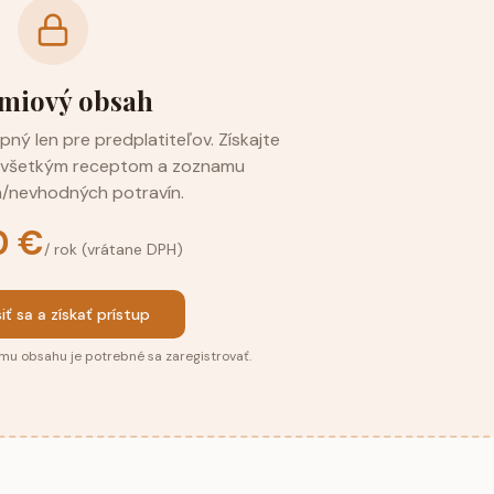
miový obsah
ný len pre predplatiteľov. Získajte
u všetkým receptom a zoznamu
/nevhodných potravín.
0 €
/ rok (vrátane DPH)
siť sa a získať prístup
mu obsahu je potrebné sa zaregistrovať.