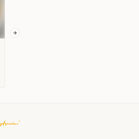
nivou a špenátom
Next slide