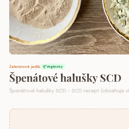
Zeleninové jedlá
Vegánsky
Špenátové halušky SCD
Špenátové halušky SCD - SCD recept (obsahuje v