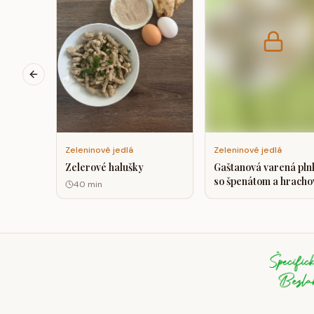
Previous slide
Zeleninové jedlá
Zeleninové jedlá
Zelerové halušky
Gaštanová varená pln
so špenátom a hrach
40
min
proteínom.