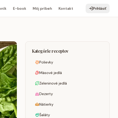
ník
E-book
Môj príbeh
Kontakt
Prihlásiť
Kategórie receptov
Polievky
Mäsové jedlá
Zeleninové jedlá
Dezerty
Nátierky
Šaláty