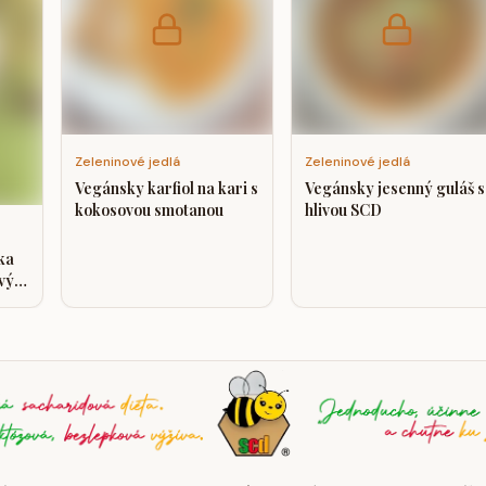
Zeleninové jedlá
Zeleninové jedlá
Vegánsky karfiol na kari s
Vegánsky jesenný guláš s
kokosovou smotanou
hlivou SCD
ka
ovým