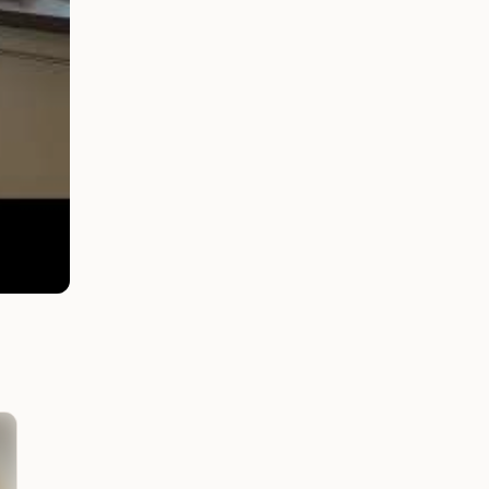
Zeleninové jedlá
Zeleninové jedlá
Šošovicovo – hubové
Cuketové palacinky s
fašírky SCD
banán. múkou, plnené