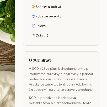
Snacky a pečivá
Rybacie recepty
Prílohy
Ostatné
O SCD strave
V SCD výžive platí jednoduchý princíp.
Používame suroviny a potraviny s jednou
molekulou cukru, tzv. monosacharidy.
Všetky ostatné zložené cukry (obiloviny,
škroboviny), sú v tejto strave vynechané.
SCD je prirodzene bezlepková,
bezlaktózová a nízkosacharidová. Tento