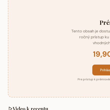
Pré
Tento obsah je dostup
ročný prístup k
vhodných
19,9
Prihlá
Pre prístup k prémiové
Video k receptu