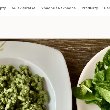
pty
SCD v skratke
Vhodné / Nevhodné
Produkty
Cen