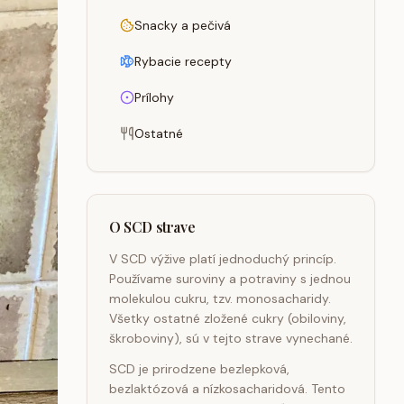
Snacky a pečivá
Rybacie recepty
Prílohy
Ostatné
O SCD strave
V SCD výžive platí jednoduchý princíp.
Používame suroviny a potraviny s jednou
molekulou cukru, tzv. monosacharidy.
Všetky ostatné zložené cukry (obiloviny,
škroboviny), sú v tejto strave vynechané.
SCD je prirodzene bezlepková,
bezlaktózová a nízkosacharidová. Tento