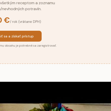
u všetkým receptom a zoznamu
/nevhodných potravín.
0 €
/ rok (vrátane DPH)
siť sa a získať prístup
mu obsahu je potrebné sa zaregistrovať.