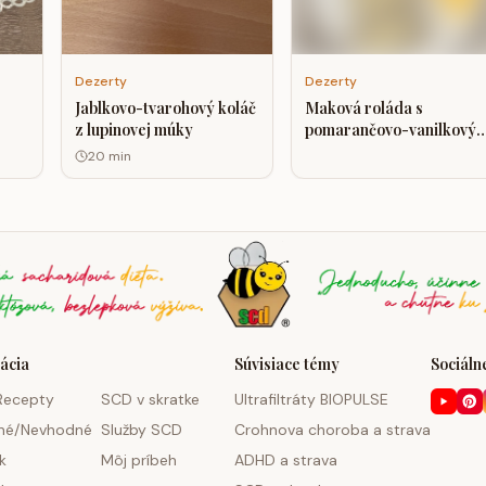
Dezerty
Dezerty
Jablkovo-tvarohový koláč
Maková roláda s
z lupinovej múky
pomarančovo-vanilkový
krémom
20
min
ácia
Súvisiace témy
Sociálne
Recepty
SCD v skratke
Ultrafiltráty BIOPULSE
né/Nevhodné
Služby SCD
Crohnova choroba a strava
k
Môj príbeh
ADHD a strava