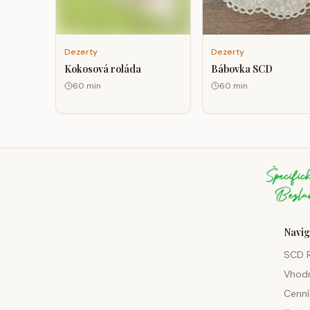
Dezerty
Dezerty
Bábovka SCD
Kokosová roláda
60
min
60
min
Navig
SCD 
Vhod
Cenní