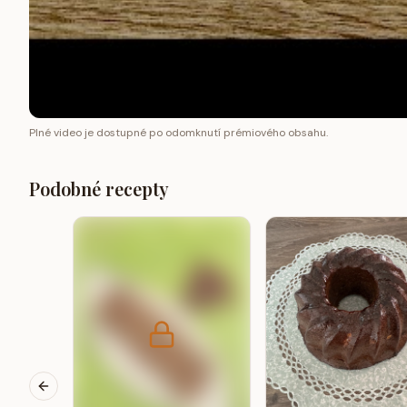
Plné video je dostupné po odomknutí prémiového obsahu.
Podobné recepty
Previous slide