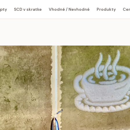
pty
SCD v skratke
Vhodné / Nevhodné
Produkty
Cen