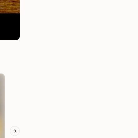
Dezerty
Dezerty
Tekvicová roláda plnená
Makovo-višňová štrúdľa
cviklovou penou s
SCD
chrenom
Next slide