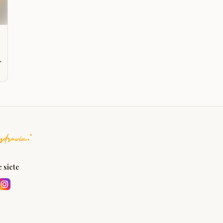
m
 siete