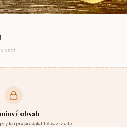
D
 video)
miový obsah
ný len pre predplatiteľov. Získajte