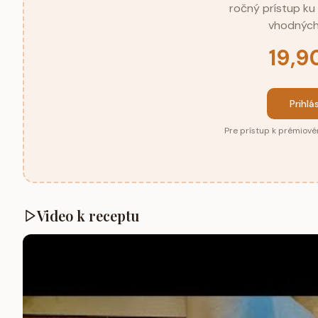
ročný prístup k
vhodných
19,9
Prihlá
Pre prístup k prémiové
Video k receptu