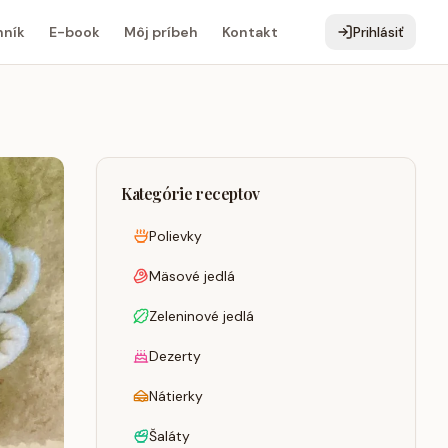
ník
E-book
Môj príbeh
Kontakt
Prihlásiť
Kategórie receptov
Polievky
Mäsové jedlá
Zeleninové jedlá
Dezerty
Nátierky
Šaláty