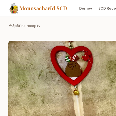
Monosacharid SCD
Domov
SCD Rece
Späť na recepty