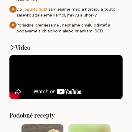
Do
jogurtu SCD
zamiešame med a horčicu a touto
4
zálievkou zalejeme karfiol, mrkvu a uhorky.
Poriadne premiešame , necháme chvíľu odstáť a
5
podávame s chlebíkom alebo hriankami SCD.
Video
Podobné recepty
Zelenin