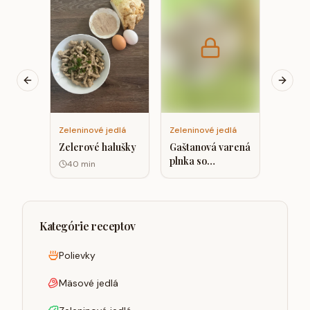
Vegáns
na kar
kokos
smota
Previous slide
Next s
Zeleninové jedlá
Zeleninové jedlá
Zelerové halušky
Gaštanová varená
plnka so
40
min
špenátom a
hrachovým
proteínom.
Kategórie receptov
Polievky
Mäsové jedlá