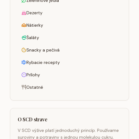
Zeleninové jedlá
Dezerty
Nátierky
Šaláty
Snacky a pečivá
Rybacie recepty
Prílohy
Ostatné
O SCD strave
V SCD výžive platí jednoduchý princíp. Používame
suroviny a potraviny s jednou molekulou cukru,