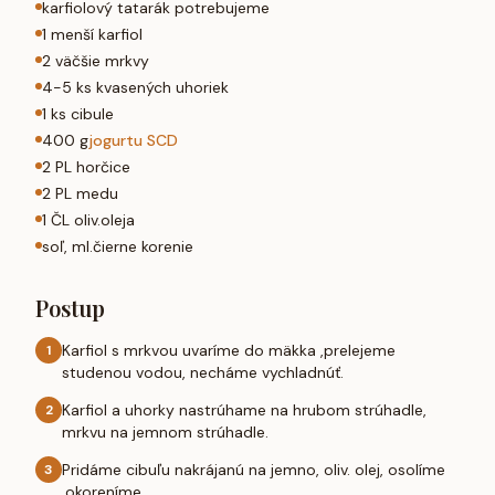
karfiolový tatarák potrebujeme
1 menší karfiol
2 väčšie mrkvy
4-5 ks kvasených uhoriek
1 ks cibule
400 g
jogurtu SCD
2 PL horčice
2 PL medu
1 ČL oliv.oleja
soľ, ml.čierne korenie
Postup
Karfiol s mrkvou uvaríme do mäkka ,prelejeme
1
studenou vodou, necháme vychladnúť.
Karfiol a uhorky nastrúhame na hrubom strúhadle,
2
mrkvu na jemnom strúhadle.
Pridáme cibuľu nakrájanú na jemno, oliv. olej, osolíme
3
,okoreníme.