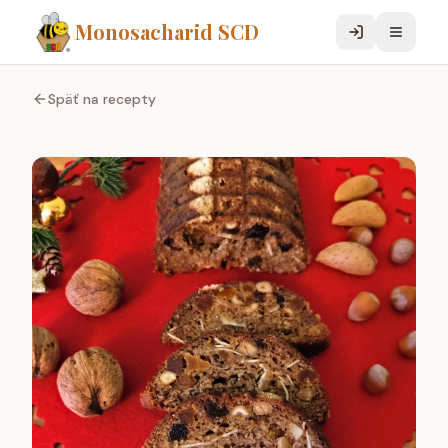
Monosacharid SCD
Späť na recepty