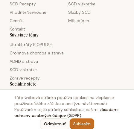
SCD Recepty
SCD v skratke
Vhodné/Nevhodné
Služby SCD
Cenník
Môj príbeh
Kontakt
Súvisiace témy
Ultrafiltráty BIOPULSE
Crohnova choroba a strava
ADHD a strava
SCD v skratke
Zdravé recepty
Sociálne siete
Táto webová stránka používa cookies na zlepšenie
používateľského zážitku a analýzu návštevnosti.
Používaním tejto stránky súhlasíte s našimi
zásadami
ochrany osobných údajov (GDPR)
.
©
2026
Monosacharid.sk. Všetky práva vyhradené.
Odmietnuť
Súhlasím