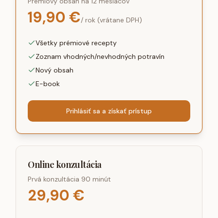
Prémiový obsah na 12 mesiacov
19,90 €
/ rok (vrátane DPH)
Všetky prémiové recepty
Zoznam vhodných/nevhodných potravín
Nový obsah
E-book
Prihlásiť sa a získať prístup
Online konzultácia
Prvá konzultácia 90 minút
29,90 €